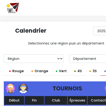
Calendrier
Selectionnez une région puis un département
Rouge
Orange
Vert
4S
3S
TOURNOIS
Début
Fin
Club
Épreuves
Contact